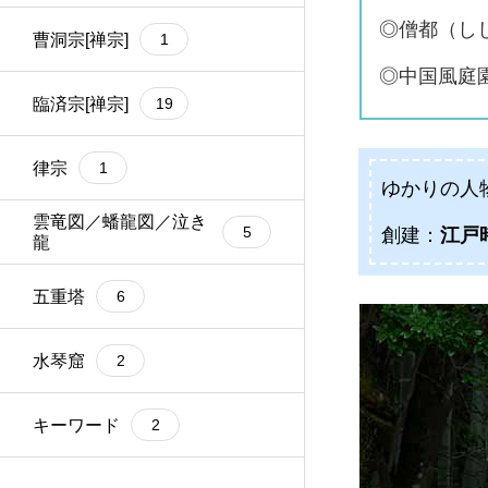
◎僧都（し
安土桃山時代
曹洞宗[禅宗]
8
1
◎中国風庭
江戸時代
臨済宗[禅宗]
11
19
明治・大正時代
律宗
2
1
ゆかりの人
雲竜図／蟠龍図／泣き
5
創建：
江戸
龍
五重塔
6
水琴窟
2
キーワード
2