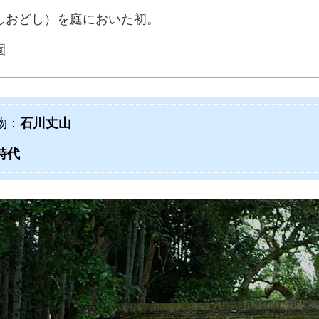
しおどし）を庭においた初。
園
物：
石川丈山
時代