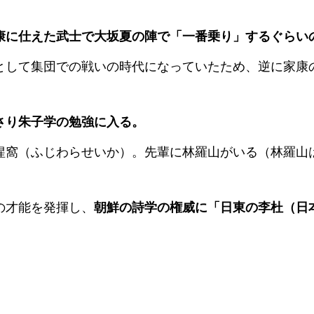
康に仕えた武士で大坂夏の陣で「一番乗り」するぐらい
として集団での戦いの時代になっていたため、逆に家康
さり朱子学の勉強に入る。
惺窩（ふじわらせいか）。先輩に林羅山がいる（林羅山
の才能を発揮し、
朝鮮の詩学の権威に「日東の李杜（日