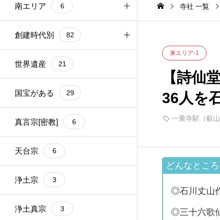
6
南エリア
6
丸線）
寺社 一覧
京都駅（JR、近鉄
4
線、地下鉄烏丸線）
出町柳駅（京阪、叡
1
山電車）
南エリア-1
創建時代別
3
82
東エリア-1
南エリア-2
紀元前
世界遺産
3
1
21
【詩仙
>>南エリア全部
飛鳥時代
国宝がある
6
6
29
36人を
一乗寺駅（叡山
奈良時代
真言宗[密教]
3
6
平安時代
天台宗
32
6
鎌倉時代
浄土宗
9
3
◎石川丈山
室町時代
浄土真宗
11
3
◎三十六歌