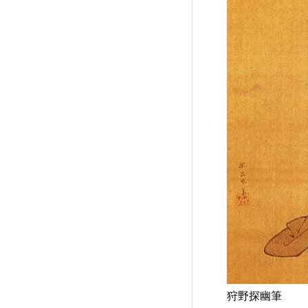
狩野探幽筆