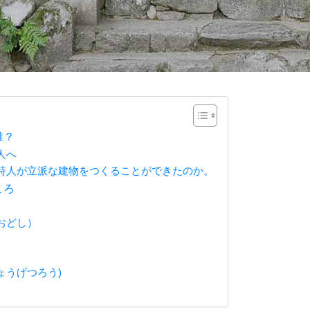
誰？
人へ
詩人が立派な建物をつくることができたのか。
ころ
おどし）
ょうげつろう)