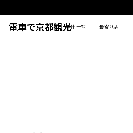
電車で京都観光
寺社 一覧
最寄り駅
烏丸御池駅（地下鉄
桃山駅（JR）
2
烏丸線、地下鉄東西
1
線）
東寺（近鉄京都線）
1
二条駅（JR、地下鉄
1
東西線）
国際会館（烏丸線）
6
からバス
二条城前駅（地下鉄
1
東西線）
または京都駅からバ
6
ス
五条駅（地下鉄烏丸
1
線）
京都駅前から西日本
2
JRバスで高雄下車
丸太町駅（地下鉄烏
3
丸線）
桃山南口駅（京阪宇
1
治線）
今出川駅（地下鉄烏