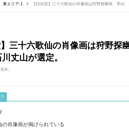
東エリア-1
【詩仙堂】三十六歌仙の肖像画は狩野探幽筆、李白、
小野駅（地下鉄東西
京都河原町駅（阪
8
線）
急）
堂】三十六歌仙の肖像画は狩野探
石川丈山が選定。
電車）
作
仙の肖像画が掲げられている