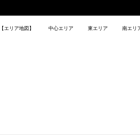
【エリア地図】
中心エリア
東エリア
南エリ
中心エリア-1
東エリア-1
南エリア-
修学院駅（叡山電
祇園四条駅（京阪）
1
車）
中心エリア-2
東エリア-2
南エリア-
一乗寺駅（叡山電
七条駅（京阪）
3
車）
>>中心エリア全部
東エリア-3
>>南エ
蹴上駅（地下鉄東西
伏見稲荷駅（京阪）
7
線）
東エリア-4
御陵駅（地下鉄東西
稲荷駅（JR）
1
線）
>>東エリア全部
東福寺駅（JR、京
神宮丸太町駅（京
2
阪）
阪）
醍醐寺駅（地下鉄東
東山駅（地下鉄東西
2
西線）
線）