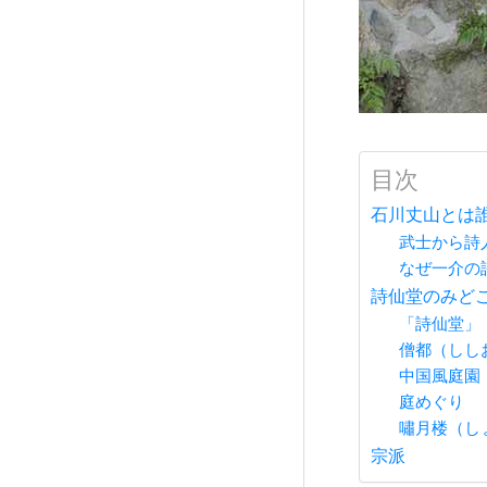
目次
石川丈山とは
武士から詩
なぜ一介の
詩仙堂のみど
「詩仙堂」
僧都（しし
中国風庭園
庭めぐり
嘯月楼（し
宗派