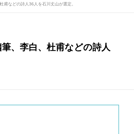
線）
杜甫などの詩人36人を石川丈山が選定。
2
嵐山駅（嵐電）
8
妙心寺駅（嵐電
線）
幽筆、李白、杜甫などの詩人