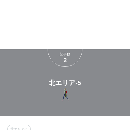
鉄烏丸線）
車）
記事数
2
北エリア-5
北エリア-5