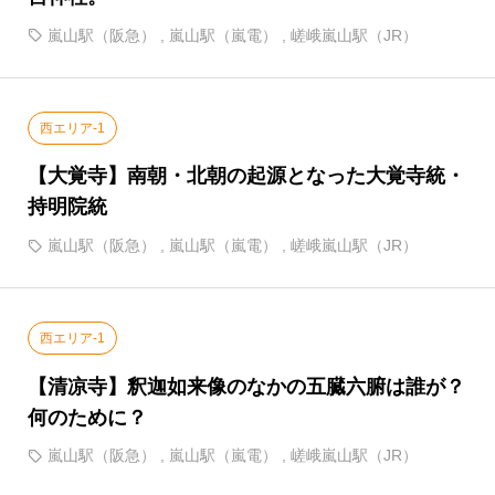
嵐山駅（阪急）
,
嵐山駅（嵐電）
,
嵯峨嵐山駅（JR）
西エリア-1
【大覚寺】南朝・北朝の起源となった大覚寺統・
持明院統
嵐山駅（阪急）
,
嵐山駅（嵐電）
,
嵯峨嵐山駅（JR）
西エリア-1
【清凉寺】釈迦如来像のなかの五臓六腑は誰が？
何のために？
嵐山駅（阪急）
,
嵐山駅（嵐電）
,
嵯峨嵐山駅（JR）