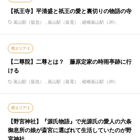
【祇王寺】平清盛と祇王の愛と裏切りの物語の寺
嵐山駅（阪急）
,
嵐山駅（嵐電）
,
嵯峨嵐山駅（JR）
西エリア-1
【二尊院】二尊とは？ 藤原定家の時雨亭跡に行
ける
嵐山駅（阪急）
,
嵐山駅（嵐電）
,
嵯峨嵐山駅（JR）
西エリア-1
【野宮神社】『源氏物語』で光源氏の愛人の六条
御息所の娘が斎宮に選ばれて生活していたのが野
宮神社。