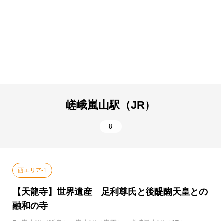
鉄烏丸線）
車）
嵯峨嵐山駅（JR）
8
西エリア-1
【天龍寺】世界遺産 足利尊氏と後醍醐天皇との
融和の寺