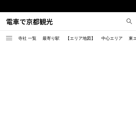
電車で京都観光
寺社 一覧
最寄り駅
【エリア地図】
中心エリア
東
中心エリア-1
東エリア-1
南エリア-1
西エリア-1
北エリア-1
烏丸御池駅（地下鉄烏丸
2
桃山駅（JR）
線、地下鉄東西線）
中心エリア-2
東エリア-2
南エリア-2
西エリア-2
北エリア-2
1
東寺（近鉄京都線）
二条駅（JR、地下鉄東西
線）
国際会館（烏丸線）からバ
6
>>中心エリア全部
東エリア-3
>>南エリア全部
西エリア-3
北エリア-3
二条城前駅（地下鉄東西
ス
線）
6
または京都駅からバス
東エリア-4
>>西エリア全部
北エリア-4
五条駅（地下鉄烏丸線）
京都駅前から西日本JRバス
2
で高雄下車
丸太町駅（地下鉄烏丸線
>>東エリア全部
北エリア-5
1
桃山南口駅（京阪宇治線）
今出川駅（地下鉄烏丸線
>>北エリア全部
京都駅（JR、近鉄線、地下
出町柳駅（京阪、叡山電
4