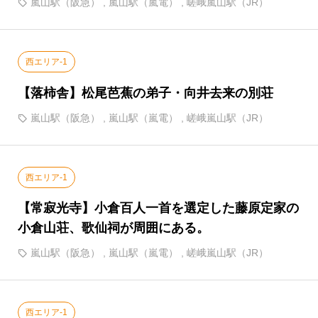
嵐山駅（阪急）
,
嵐山駅（嵐電）
,
嵯峨嵐山駅（JR）
西エリア-1
【落柿舎】松尾芭蕉の弟子・向井去来の別荘
嵐山駅（阪急）
,
嵐山駅（嵐電）
,
嵯峨嵐山駅（JR）
西エリア-1
【常寂光寺】小倉百人一首を選定した藤原定家の
小倉山荘、歌仙祠が周囲にある。
嵐山駅（阪急）
,
嵐山駅（嵐電）
,
嵯峨嵐山駅（JR）
西エリア-1