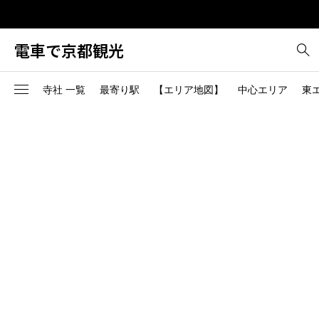
電車で京都観光
寺社 一覧
最寄り駅
【エリア地図】
中心エリア
東
中心エリア-1
東エリア-1
南エリア-1
西エリア-1
北エリア-1
烏丸御池駅（地下鉄烏丸
2
桃山駅（JR）
線、地下鉄東西線）
中心エリア-2
東エリア-2
南エリア-2
西エリア-2
北エリア-2
1
東寺（近鉄京都線）
二条駅（JR、地下鉄東西
線）
国際会館（烏丸線）からバ
6
>>中心エリア全部
東エリア-3
>>南エリア全部
西エリア-3
北エリア-3
二条城前駅（地下鉄東西
ス
線）
6
または京都駅からバス
東エリア-4
>>西エリア全部
北エリア-4
五条駅（地下鉄烏丸線）
京都駅前から西日本JRバス
2
で高雄下車
丸太町駅（地下鉄烏丸線
>>東エリア全部
北エリア-5
1
桃山南口駅（京阪宇治線）
今出川駅（地下鉄烏丸線
>>北エリア全部
京都駅（JR、近鉄線、地下
出町柳駅（京阪、叡山電
4