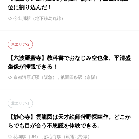
位に割り込んだ！
今出川駅（地下鉄烏丸線）
東エリア-2
【六波羅蜜寺】教科書でおなじみ空也像、平清盛
坐像が拝観できる！
京都河原町駅（阪急）
,
祇園四条駅（京阪）
北エリア-1
【妙心寺】雲龍図は天才絵師狩野探幽作。どこか
らでも目が合う不思議を体験できる。
花園駅（JR）
,
妙心寺駅（嵐電北野線）