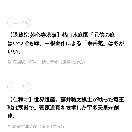
北エリア-1
【退蔵院 妙心寺塔頭】枯山水庭園「元信の庭」
はいつでも緑、中根金作による「余香苑」は冬が
いい。
花園駅（JR）
,
妙心寺駅（嵐電北野線）
北エリア-1
【仁和寺】世界遺産。藤井聡太棋士が戦った竜王
戦は宸殿で。菅原道真を抜擢した宇多天皇が創
建。
御室仁和寺駅（嵐電北野線）