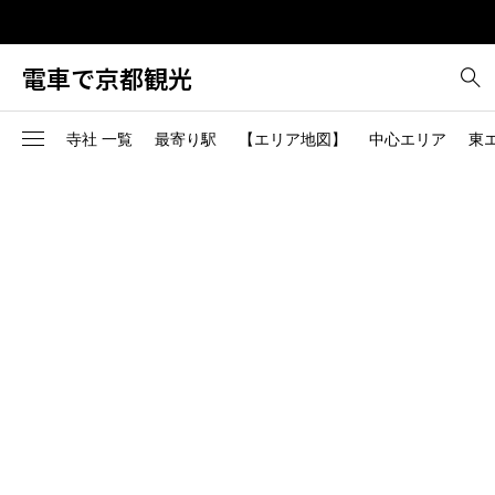
電車で京都観光
寺社 一覧
最寄り駅
【エリア地図】
中心エリア
東
中心エリア-1
東エリア-1
南エリア-1
西エリア-1
北エリア-1
烏丸御池駅（地下鉄烏丸
2
桃山駅（JR）
線、地下鉄東西線）
中心エリア-2
東エリア-2
南エリア-2
西エリア-2
北エリア-2
1
東寺（近鉄京都線）
二条駅（JR、地下鉄東西
線）
国際会館（烏丸線）からバ
6
>>中心エリア全部
東エリア-3
>>南エリア全部
西エリア-3
北エリア-3
二条城前駅（地下鉄東西
ス
線）
6
または京都駅からバス
東エリア-4
>>西エリア全部
北エリア-4
五条駅（地下鉄烏丸線）
京都駅前から西日本JRバス
2
で高雄下車
丸太町駅（地下鉄烏丸線
>>東エリア全部
北エリア-5
1
桃山南口駅（京阪宇治線）
今出川駅（地下鉄烏丸線
>>北エリア全部
京都駅（JR、近鉄線、地下
出町柳駅（京阪、叡山電
4