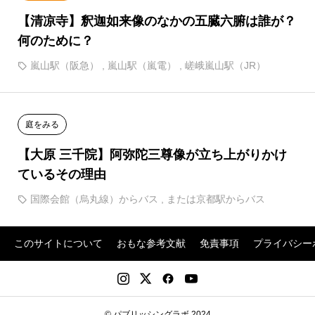
【清凉寺】釈迦如来像のなかの五臓六腑は誰が？
何のために？
嵐山駅（阪急）
,
嵐山駅（嵐電）
,
嵯峨嵐山駅（JR）
庭をみる
【大原 三千院】阿弥陀三尊像が立ち上がりかけ
ているその理由
国際会館（烏丸線）からバス
,
または京都駅からバス
このサイトについて
おもな参考文献
免責事項
プライバシー
© パブリッシングラボ 2024