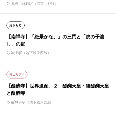
北野白梅町駅（嵐電北野線）
庭をみる
【南禅寺】「絶景かな。」の三門と「虎の子渡
し」の庭
蹴上駅（地下鉄東西線）
東エリア-4
【醍醐寺】世界遺産。２ 醍醐天皇・後醍醐天皇
と醍醐寺
醍醐寺駅（地下鉄東西線）