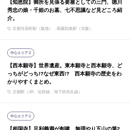
【知恩院】御所を見張る要塞としての三門、徳川
秀忠の娘・千姫のお墓、七不思議など見どころ紹
介。
京都河原町駅（阪急）
,
祇園四条駅（京阪）
中心エリア-2
【西本願寺】世界遺産。東本願寺と西本願寺、ど
っちがどっち!?なぜ東西!? 西本願寺の歴史をわ
かりやすくまとめ。
京都駅（JR、近鉄線、地下鉄烏丸線）
中心エリア-1
【相国寺】足利義満が創建、無理やり五山の第2