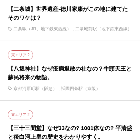
【二条城】世界遺産-徳川家康がこの地に建てた
そのワケは？
二条駅（JR、地下鉄東西線）
,
二条城前駅（地下鉄東西線）
東エリア-2
【八坂神社】なぜ疫病退散の社なの？牛頭天王と
蘇民将来の物語。
京都河原町駅（阪急）
,
祇園四条駅（京阪）
東エリア-2
【三十三間堂】なぜ33なの? 1001体なの? 平清盛
と後白河上皇の歴史をわかりやすく。