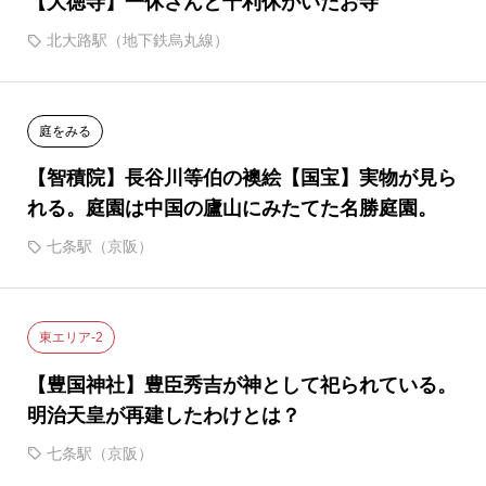
【大徳寺】一休さんと千利休がいたお寺
北大路駅（地下鉄烏丸線）
庭をみる
【智積院】長谷川等伯の襖絵【国宝】実物が見ら
れる。庭園は中国の廬山にみたてた名勝庭園。
七条駅（京阪）
東エリア-2
【豊国神社】豊臣秀吉が神として祀られている。
明治天皇が再建したわけとは？
七条駅（京阪）