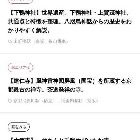
【下鴨神社】世界遺産。下鴨神社・上賀茂神社、
共通点と特徴を整理。八咫烏神話からの歴史をわ
かりやすく解説。
出町柳駅（京阪、叡山電車）
東エリア-2
【建仁寺】風神雷神図屏風（国宝）を所蔵する京
都最古の禅寺。茶道発祥の寺。
京都河原町駅（阪急）
,
祇園四条駅（京阪）
庭をみる