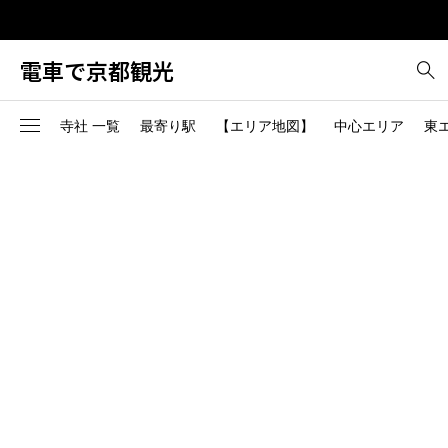
電車で京都観光
寺社 一覧
最寄り駅
【エリア地図】
中心エリア
東
中心エリア-1
東エリア-1
南エリア-1
西エリア-1
北エリア-1
烏丸御池駅（地下鉄烏丸
2
桃山駅（JR）
線、地下鉄東西線）
中心エリア-2
東エリア-2
南エリア-2
西エリア-2
北エリア-2
1
東寺（近鉄京都線）
二条駅（JR、地下鉄東西
線）
国際会館（烏丸線）からバ
6
>>中心エリア全部
東エリア-3
>>南エリア全部
西エリア-3
北エリア-3
二条城前駅（地下鉄東西
ス
線）
6
または京都駅からバス
東エリア-4
>>西エリア全部
北エリア-4
五条駅（地下鉄烏丸線）
京都駅前から西日本JRバス
2
で高雄下車
丸太町駅（地下鉄烏丸線
>>東エリア全部
北エリア-5
1
桃山南口駅（京阪宇治線）
今出川駅（地下鉄烏丸線
>>北エリア全部
京都駅（JR、近鉄線、地下
出町柳駅（京阪、叡山電
4