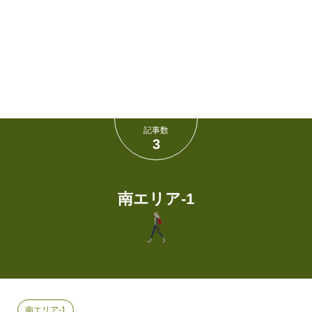
鉄烏丸線）
車）
記事数
3
南エリア-1
南エリア-1