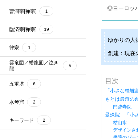
◎ヨーロッ
安土桃山時代
曹洞宗[禅宗]
8
1
江戸時代
臨済宗[禅宗]
11
19
ゆかりの人
明治・大正時代
律宗
2
1
創建：現在
雲竜図／蟠龍図／泣き
5
龍
目次
五重塔
6
「小さな桂離
もとは最澄の
水琴窟
2
門跡寺院
曼殊院 「小
キーワード
2
枯山水
デザインさ
書院のパー