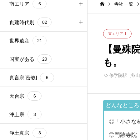
6
南エリア
6
丸線）
寺社 一覧
京都駅（JR、近鉄
4
線、地下鉄烏丸線）
出町柳駅（京阪、叡
1
山電車）
南エリア-1
創建時代別
3
82
東エリア-1
南エリア-2
紀元前
世界遺産
3
1
21
【曼殊
>>南エリア全部
飛鳥時代
国宝がある
6
6
29
も。
修学院駅（叡山
奈良時代
真言宗[密教]
3
6
平安時代
天台宗
32
6
鎌倉時代
浄土宗
9
3
◎「小さな
室町時代
浄土真宗
11
3
◎門跡寺院