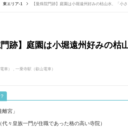
東エリア-1
【曼殊院門跡】庭園は小堀遠州好みの枯山水、「小さ
小野駅（地下鉄東西
京都河原町駅（阪
8
線）
急）
院門跡】庭園は小堀遠州好みの枯
電車）
,
一乗寺駅（叡山電車）
桂離宮」
（代々皇族一門が住職であった格の高い寺院）