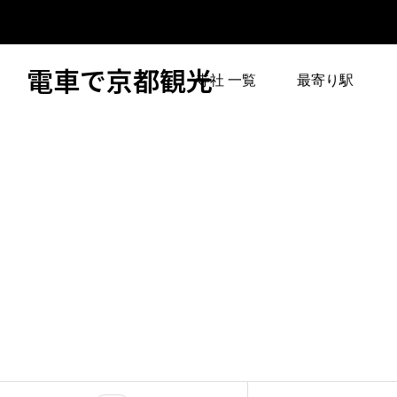
電車で京都観光
寺社 一覧
最寄り駅
烏丸御池駅（地下鉄
桃山駅（JR）
2
烏丸線、地下鉄東西
1
線）
東寺（近鉄京都線）
1
二条駅（JR、地下鉄
1
東西線）
国際会館（烏丸線）
6
からバス
二条城前駅（地下鉄
1
東西線）
または京都駅からバ
6
ス
五条駅（地下鉄烏丸
1
線）
京都駅前から西日本
2
JRバスで高雄下車
丸太町駅（地下鉄烏
3
丸線）
桃山南口駅（京阪宇
1
治線）
今出川駅（地下鉄烏