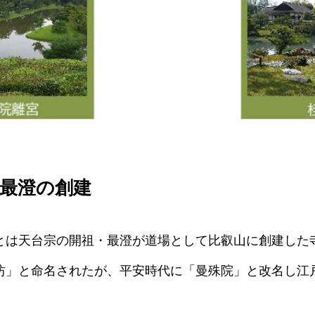
最澄の創建
とは天台宗の開祖・最澄が道場として比叡山に創建した
坊」と命名されたが、平安時代に「曼殊院」と改名し江戸