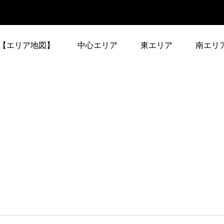
【エリア地図】
中心エリア
東エリア
南エリ
中心エリア-1
東エリア-1
南エリア-
修学院駅（叡山電
祇園四条駅（京阪）
1
車）
中心エリア-2
東エリア-2
南エリア-
一乗寺駅（叡山電
七条駅（京阪）
3
車）
>>中心エリア全部
東エリア-3
>>南エ
蹴上駅（地下鉄東西
伏見稲荷駅（京阪）
7
線）
東エリア-4
御陵駅（地下鉄東西
稲荷駅（JR）
1
線）
>>東エリア全部
東福寺駅（JR、京
神宮丸太町駅（京
2
阪）
阪）
醍醐寺駅（地下鉄東
東山駅（地下鉄東西
2
西線）
線）