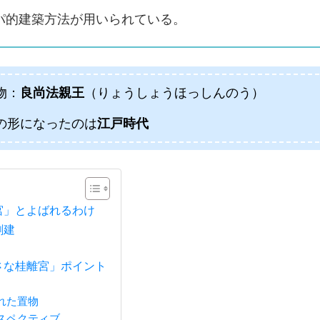
パ的建築方法が用いられている。
物：
良尚法親王
（りょうしょうほっしんのう）
の形になったのは
江戸時代
宮」とよばれるわけ
創建
さな桂離宮」ポイント
れた置物
スペクティブ