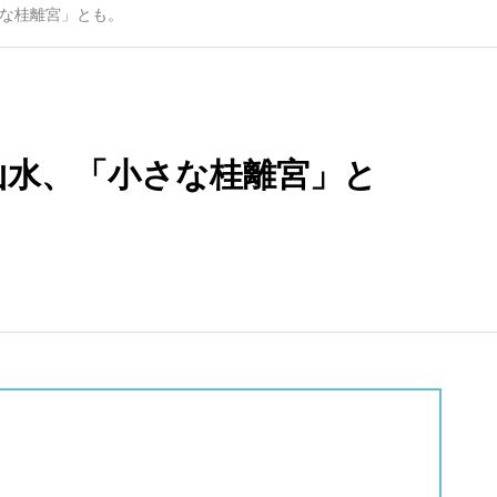
線）
な桂離宮」とも。
2
嵐山駅（嵐電）
8
妙心寺駅（嵐電
線）
山水、「小さな桂離宮」と