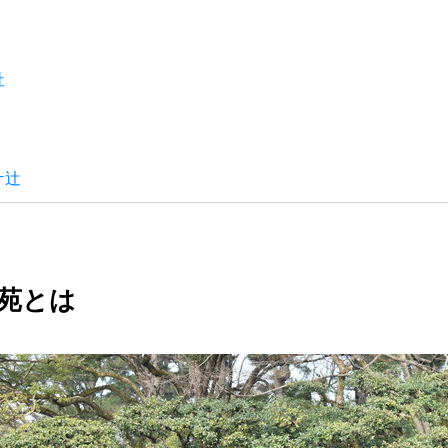
社
ケ辻
苑とは