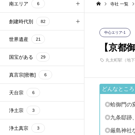
6
南エリア
6
丸線）
寺社 一覧
京都駅（JR、近鉄
4
線、地下鉄烏丸線）
出町柳駅（京阪、叡
1
山電車）
南エリア-1
創建時代別
3
82
中心エリア-1
南エリア-2
紀元前
世界遺産
3
1
21
【京都
>>南エリア全部
飛鳥時代
国宝がある
6
6
29
丸太町駅（地下
奈良時代
真言宗[密教]
3
6
平安時代
天台宗
32
6
◎蛤御門の
鎌倉時代
浄土宗
9
3
◎九条邸跡
室町時代
浄土真宗
11
3
◎厳島神社