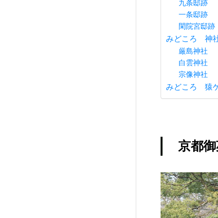
九条邸跡
一条邸跡
閑院宮邸跡
みどころ 神
厳島神社
白雲神社
宗像神社
みどころ 猿
京都御