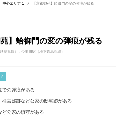
中心エリア-1
【京都御苑】蛤御門の変の弾痕が残る
小野駅（地下鉄東西
京都河原町駅（阪
8
線）
急）
御苑】蛤御門の変の弾痕が残る
鉄烏丸線）
,
今出川駅（地下鉄烏丸線）
変での弾痕がある
、桂宮邸跡など公家の邸宅跡がある
など公家の鎮守がある