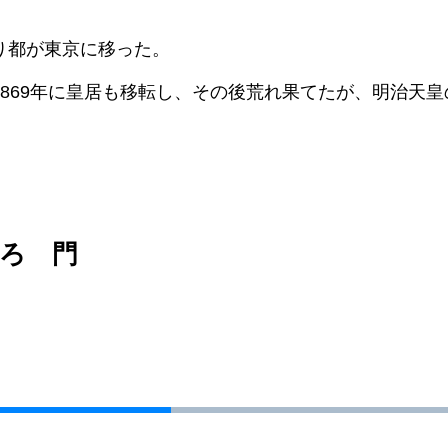
り都が東京に移った。
1869年に皇居も移転し、その後荒れ果てたが、明治天
ろ 門