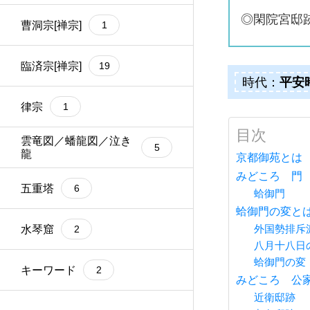
◎閑院宮邸
安土桃山時代
曹洞宗[禅宗]
8
1
江戸時代
臨済宗[禅宗]
11
19
時代：
平安
明治・大正時代
律宗
2
1
目次
雲竜図／蟠龍図／泣き
5
龍
京都御苑とは
みどころ 門
五重塔
6
蛤御門
蛤御門の変と
水琴窟
2
外国勢排斥派
八月十八日
蛤御門の変
キーワード
2
みどころ 公
近衛邸跡