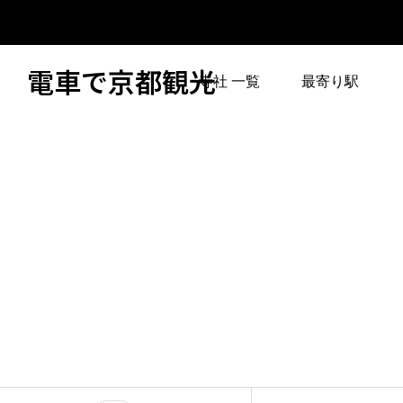
電車で京都観光
寺社 一覧
最寄り駅
烏丸御池駅（地下鉄
桃山駅（JR）
2
烏丸線、地下鉄東西
1
線）
東寺（近鉄京都線）
1
二条駅（JR、地下鉄
1
東西線）
国際会館（烏丸線）
6
からバス
二条城前駅（地下鉄
1
東西線）
または京都駅からバ
6
ス
五条駅（地下鉄烏丸
1
線）
京都駅前から西日本
2
JRバスで高雄下車
丸太町駅（地下鉄烏
3
丸線）
桃山南口駅（京阪宇
1
治線）
今出川駅（地下鉄烏