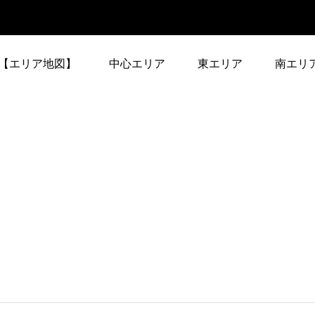
【エリア地図】
中心エリア
東エリア
南エリ
中心エリア-1
東エリア-1
南エリア-
修学院駅（叡山電
祇園四条駅（京阪）
1
車）
中心エリア-2
東エリア-2
南エリア-
一乗寺駅（叡山電
七条駅（京阪）
3
車）
>>中心エリア全部
東エリア-3
>>南エ
蹴上駅（地下鉄東西
伏見稲荷駅（京阪）
7
線）
東エリア-4
御陵駅（地下鉄東西
稲荷駅（JR）
1
線）
>>東エリア全部
東福寺駅（JR、京
神宮丸太町駅（京
2
阪）
阪）
醍醐寺駅（地下鉄東
東山駅（地下鉄東西
2
西線）
線）