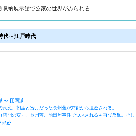
跡収納展示館で公家の世界がみられる
時代～江戸時代
は
 vs 開国派
の政変。朝廷と蜜月だった長州藩が京都から追放される。
（禁門の変）。長州藩、池田屋事件でつぶされるも再び反撃。そし
家邸跡