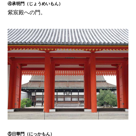
④承明門（じょうめいもん）
紫宸殿への門。
⑤日華門（にっかもん）