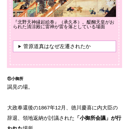
『北野天神縁起絵巻』（承久本）。醍醐天皇がお
られた清涼殿に雷神が雷を落としている場面
菅原道真はなぜ左遷されたか
⑪小御所
謁見の場。
大政奉還後の1867年12月、徳川慶喜に内大臣の
辞退、領地返納が討議された
「小御所会議」が行
われた
場所。