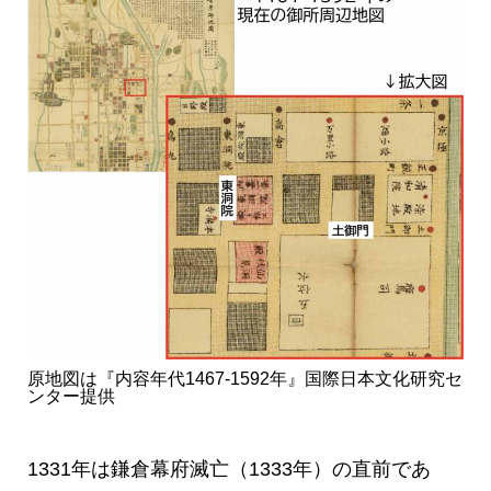
原地図は『内容年代1467-1592年』国際日本文化研究セ
ンター提供
1331年は鎌倉幕府滅亡（1333年）の直前であ