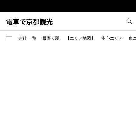
電車で京都観光
寺社 一覧
最寄り駅
【エリア地図】
中心エリア
東
中心エリア-1
東エリア-1
南エリア-1
西エリア-1
北エリア-1
烏丸御池駅（地下鉄烏丸
2
桃山駅（JR）
線、地下鉄東西線）
中心エリア-2
東エリア-2
南エリア-2
西エリア-2
北エリア-2
1
東寺（近鉄京都線）
二条駅（JR、地下鉄東西
線）
国際会館（烏丸線）からバ
6
>>中心エリア全部
東エリア-3
>>南エリア全部
西エリア-3
北エリア-3
二条城前駅（地下鉄東西
ス
線）
6
または京都駅からバス
東エリア-4
>>西エリア全部
北エリア-4
五条駅（地下鉄烏丸線）
京都駅前から西日本JRバス
2
で高雄下車
丸太町駅（地下鉄烏丸線
>>東エリア全部
北エリア-5
1
桃山南口駅（京阪宇治線）
今出川駅（地下鉄烏丸線
>>北エリア全部
京都駅（JR、近鉄線、地下
出町柳駅（京阪、叡山電
4