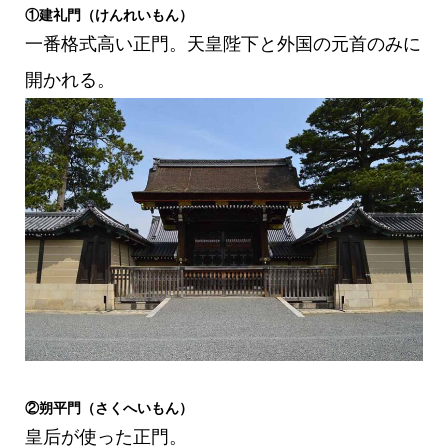
①建礼門（けんれいもん）
一番格式高い正門。天皇陛下と外国の元首のみに
開かれる。
②朔平門（さくへいもん）
皇后が使った正門。