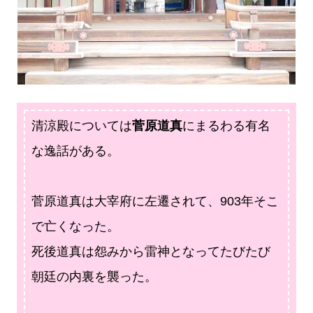
清涼殿については
菅原道真
にまるわる有名
な逸話がある。
菅原道真は大宰府に左遷されて、903年そこ
で亡くなった。
死後道真は怨みから雷神となってたびたび
朝廷の内裏を襲った。