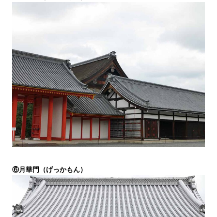
⑥月華門（げっかもん）