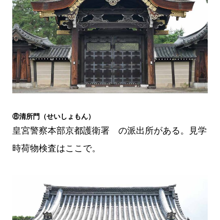
⑧清所門（せいしょもん）
皇宮警察本部京都護衛署 の派出所がある。見学
時荷物検査はここで。