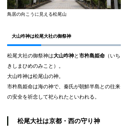
鳥居の向こうに見える松尾山
大山咋神は松尾大社の御祭神
松尾大社の御祭神は
大山咋神
と
市杵島姫命
（いち
きしまひめのみこと）。
大山咋神は松尾山の神。
市杵島姫命は海の神で、秦氏が朝鮮半島との往来
の安全を祈念して祀られたといわれる。
松尾大社は京都・西の守り神