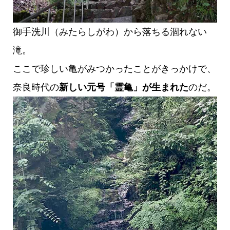
御手洗川（みたらしがわ）から落ちる涸れない
滝。
ここで珍しい亀がみつかったことがきっかけで、
奈良時代の
新しい元号「霊亀」が生まれた
のだ。