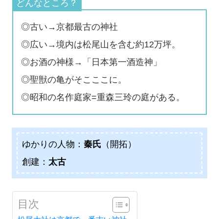
◎古い→京都最古の神社
◎広い→境内は松尾山を含む約12万坪。
◎お酒の神様→「日本第一酒造神」
◎聖獣の亀がそこここに。
◎昭和の名作庭家=重森三玲の庭がある。
ゆかりの人物：
秦氏
（開拓）
創建：
太古
目次