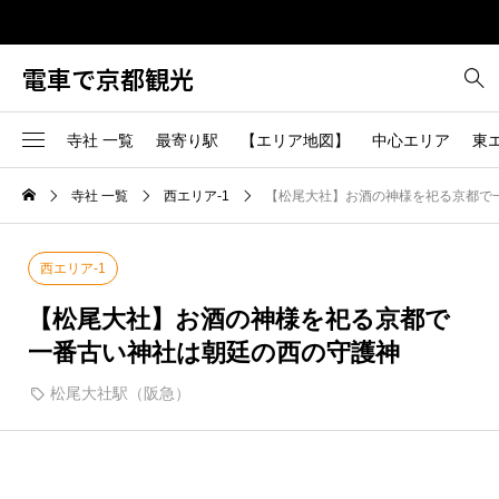
電車で京都観光
寺社 一覧
最寄り駅
【エリア地図】
中心エリア
東
中心エリア-1
東エリア-1
南エリア-1
西エリア-1
北エリア-1
寺社 一覧
西エリア-1
【松尾大社】お酒の神様を祀る京都で
烏丸御池駅（地下鉄烏丸
2
桃山駅（JR）
線、地下鉄東西線）
中心エリア-2
東エリア-2
南エリア-2
西エリア-2
北エリア-2
1
東寺（近鉄京都線）
二条駅（JR、地下鉄東西
西エリア-1
線）
国際会館（烏丸線）からバ
6
>>中心エリア全部
東エリア-3
>>南エリア全部
西エリア-3
北エリア-3
二条城前駅（地下鉄東西
ス
【松尾大社】お酒の神様を祀る京都で
線）
一番古い神社は朝廷の西の守護神
6
または京都駅からバス
東エリア-4
>>西エリア全部
北エリア-4
五条駅（地下鉄烏丸線）
京都駅前から西日本JRバス
松尾大社駅（阪急）
2
で高雄下車
丸太町駅（地下鉄烏丸線
>>東エリア全部
北エリア-5
1
桃山南口駅（京阪宇治線）
今出川駅（地下鉄烏丸線
>>北エリア全部
京都駅（JR、近鉄線、地下
出町柳駅（京阪、叡山電
4