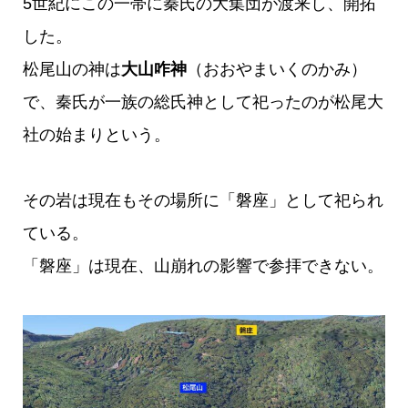
5世紀にこの一帯に秦氏の大集団が渡来し、開拓
した。
松尾山の神は
大山咋神
（おおやまいくのかみ）
で、秦氏が一族の総氏神として祀ったのが松尾大
社の始まりという。
その岩は現在もその場所に「磐座」として祀られ
ている。
「磐座」は現在、山崩れの影響で参拝できない。