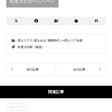
松尾大社ホームページ



西エリア-1
,
庭をみる
,
飛鳥時代
,
>>西エリア全部
松尾大社駅（阪急）
前の記事
次の記事
関連記事
北エリア-1