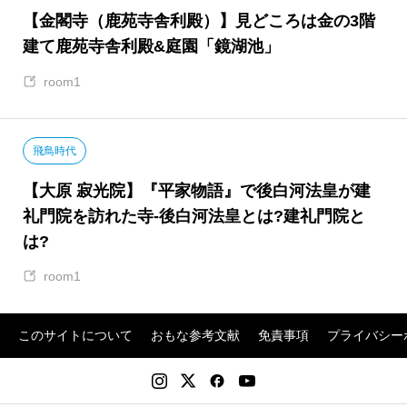
【金閣寺（鹿苑寺舎利殿）】見どころは金の3階
建て鹿苑寺舎利殿&庭園「鏡湖池」
room1
飛鳥時代
【大原 寂光院】『平家物語』で後白河法皇が建
礼門院を訪れた寺-後白河法皇とは?建礼門院と
は?
room1
このサイトについて
おもな参考文献
免責事項
プライバシー