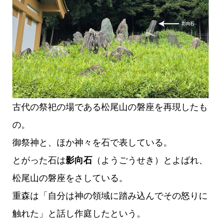
古代の祭祀の場である松尾山の磐座を再現したも
の。
御祭神と、ほか神々を石で表している。
とがった石は
影向石
（ようごうせき）とよばれ、
松尾山の磐座をさしている。
重森は「自分は神の領域に踏み込んでその怒りに
触れた」と話し作庭したという。